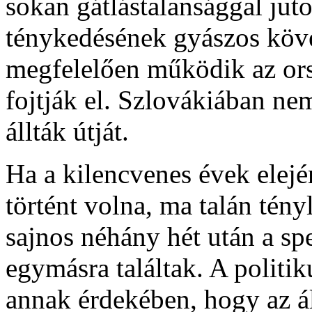
sokan gátlástalansággal ju
ténykedésének gyászos köve
megfelelően működik az orsz
fojtják el. Szlovákiában ne
állták útját.
Ha a kilencvenes évek elejé
történt volna, ma talán tény
sajnos néhány hét után a s
egymásra találtak. A politi
annak érdekében, hogy az ál