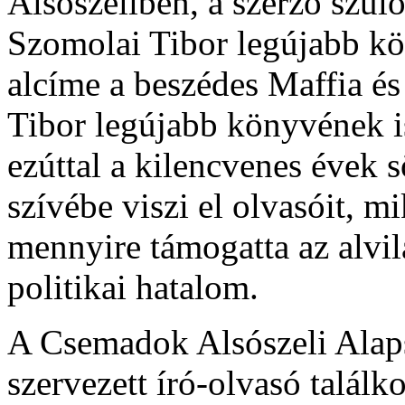
Alsószeliben, a szerző szül
Szomolai Tibor legújabb köt
alcíme a beszédes Maffia és
Tibor legújabb könyvének is
ezúttal a kilencvenes évek 
szívébe viszi el olvasóit, mi
mennyire támogatta az alvil
politikai hatalom.
A Csemadok Alsószeli Alapsz
szervezett író-olvasó talál