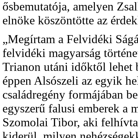
ősbemutatója, amelyen Zsalk
elnöke köszöntötte az érdek
„Megírtam a Felvidéki Ságá
felvidéki magyarság történe
Trianon utáni időktől lehet
éppen Alsószeli az egyik he
családregény formájában be
egyszerű falusi emberek a 
Szomolai Tibor, aki felhívt
kiderül, milyen nehézségekk