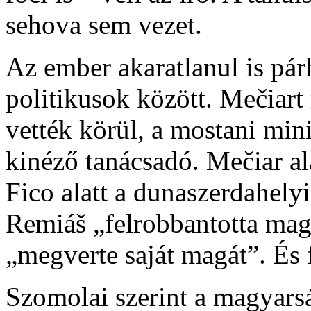
sehova sem vezet.
Az ember akaratlanul is pá
politikusok között. Mečiart
vették körül, a mostani mini
kinéző tanácsadó. Mečiar al
Fico alatt a dunaszerdahelyi
Remiáš „felrobbantotta mag
„megverte saját magát”. És f
Szomolai szerint a magyarsá