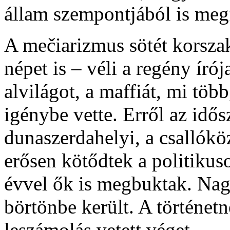
állam szempontjából is megf
A mečiarizmus sötét korszak
népet is – véli a regény író
alvilágot, a maffiát, mi több
igénybe vette. Erről az idősz
dunaszerdahelyi, a csallóköz
erősen kötődtek a politiku
évvel ők is megbuktak. Nagy
börtönbe került. A történet
leszámolás vetett véget.