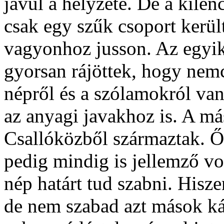
javul a helyzete. De a kile
csak egy szűk csoport kerül
vagyonhoz jusson. Az egyik 
gyorsan rájöttek, hogy nem
népről és a szólamokról van
az anyagi javakhoz is. A más
Csallóközből származtak. Ő
pedig mindig is jellemző vo
nép határt tud szabni. Hisze
de nem szabad azt mások kár