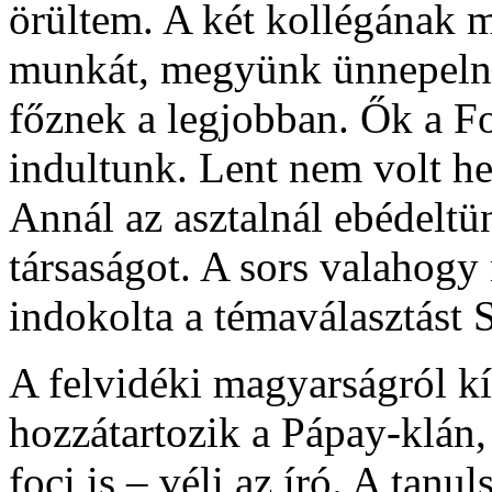
örültem. A két kollégának 
munkát, megyünk ünnepelni
főznek a legjobban. Ők a Fo
indultunk. Lent nem volt he
Annál az asztalnál ebédeltü
társaságot. A sors valahogy
indokolta a témaválasztást 
A felvidéki magyarságról kí
hozzátartozik a Pápay-klán, 
foci is – véli az író. A tan