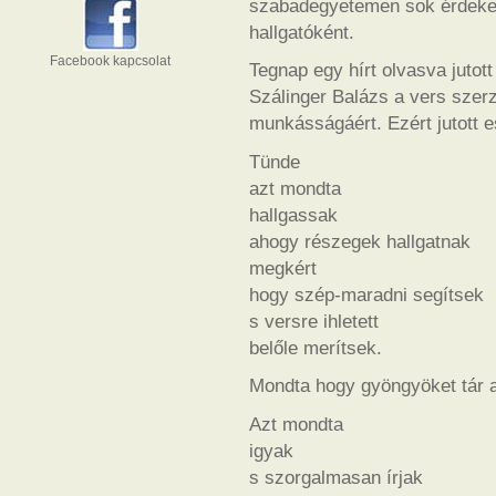
szabadegyetemen sok érdekes 
hallgatóként.
Facebook kapcsolat
Tegnap egy hírt olvasva jutot
Szálinger Balázs a vers szerző
munkásságáért. Ezért jutott 
Tünde
azt mondta
hallgassak
ahogy részegek hallgatnak
megkért
hogy szép-maradni segítsek
s versre ihletett
belőle merítsek.
Mondta hogy gyöngyöket tár a
Azt mondta
igyak
s szorgalmasan írjak