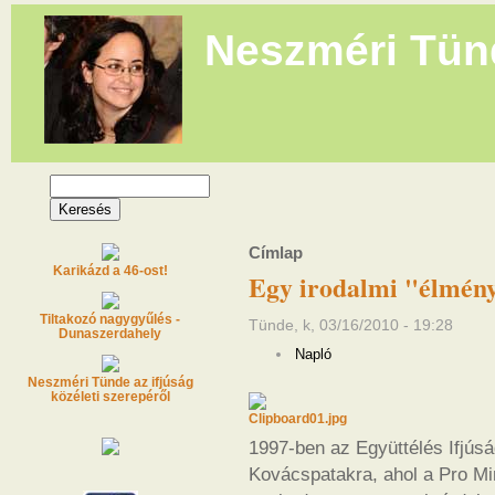
Neszméri Tün
Címlap
Karikázd a 46-ost!
Egy irodalmi "élmé
Tiltakozó nagygyűlés -
Tünde, k, 03/16/2010 - 19:28
Dunaszerdahely
Napló
Neszméri Tünde az ifjúság
közéleti szerepéről
1997-ben az Együttélés Ifjús
Kovácspatakra, ahol a Pro Mi