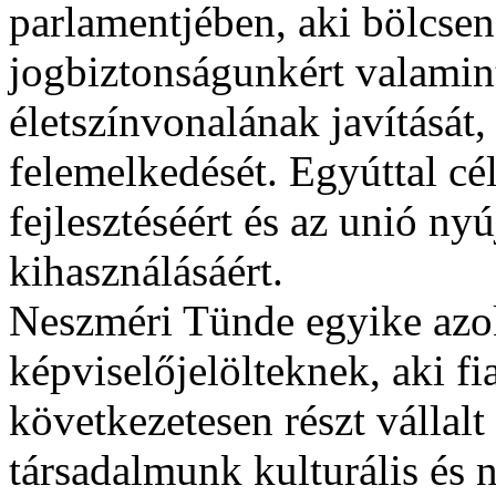
parlamentjében, aki bölcsen
jogbiztonságunkért valamint
életszínvonalának javítását,
felemelkedését. Egyúttal cé
fejlesztéséért és az unió ny
kihasználásáért.
Neszméri Tünde egyike az
képviselőjelölteknek, aki f
következetesen részt vállalt
társadalmunk kulturális és