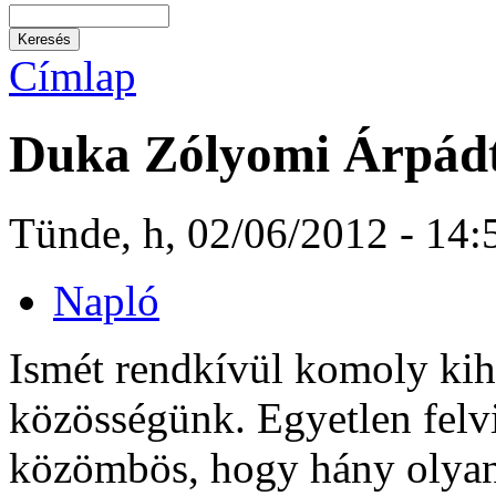
Címlap
Duka Zólyomi Árpádt
Tünde, h, 02/06/2012 - 14:
Napló
Ismét rendkívül komoly kihí
közösségünk. Egyetlen felv
közömbös, hogy hány olyan